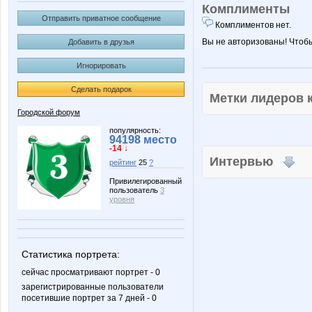
Комплименты
Отправить приватное сообщение
Комплиментов нет.
Вы не авторизованы! Чтоб
Добавить в друзья
Игнорировать
Сделать подарок
Метки лидеров
Городской форум
популярность:
94198 место
-14 ↓
Интервью
рейтинг
25
?
Привилегированный
пользователь
3
уровня
Статистика портрета:
сейчас просматривают портрет - 0
зарегистрированные пользователи
посетившие портрет за 7 дней - 0